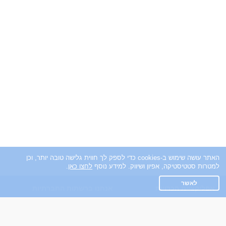
האתר עושה שימוש ב-cookies כדי לספק לך חווית גלישה טובה יותר, וכן
למטרות סטטיסטיקה, אפיון ושיווק. למידע נוסף
לחצו כאן
.
לאשר
אפליקציית הכרויות
אנחנו ברשתות החברתיות
על אפליקצית הכרויות
Facebook
הכרויות עבור Android
הכרויות עבור iOS