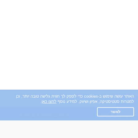
האתר עושה שימוש ב-cookies כדי לספק לך חווית גלישה טובה יותר, וכן
למטרות סטטיסטיקה, אפיון ושיווק. למידע נוסף
לחצו כאן
.
לאשר
אפליקציית הכרויות
אנחנו ברשתות החברתיות
על אפליקצית הכרויות
Facebook
הכרויות עבור Android
הכרויות עבור iOS